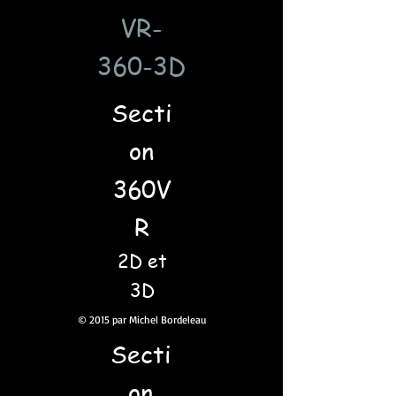
VR-
360-3D
Secti
on
360V
R
2D et
3D
© 2015 par Michel Bordeleau
Secti
on