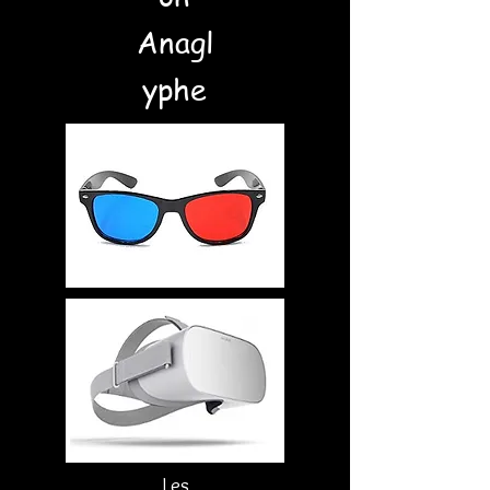
Anagl
yphe
Les